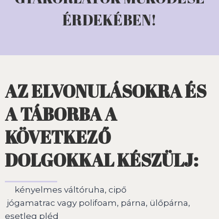
ÉRDEKÉBEN!
AZ ELVONULÁSOKRA ÉS
A TÁBORBA A
KÖVETKEZŐ
DOLGOKKAL KÉSZÜLJ:
kényelmes váltóruha, cipő
jógamatrac vagy polifoam, párna, ülőpárna,
esetleg pléd