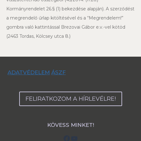
Kormányrendelet 26.§ (1) bekezdése alapján). A szerződést
a megrendelő űrlap kitöltésével és a “Megrendelem!”
gombra való kattintással Brezovai Gábor e.v.-vel kötöd
(2463 Tordas, Kölcsey utca 8.)
ADATVÉDELEM
ÁSZF
FELIRATKOZOM A HÍRLEVÉLRE!
KÖVESS MINKET!
Facebook
YouTube