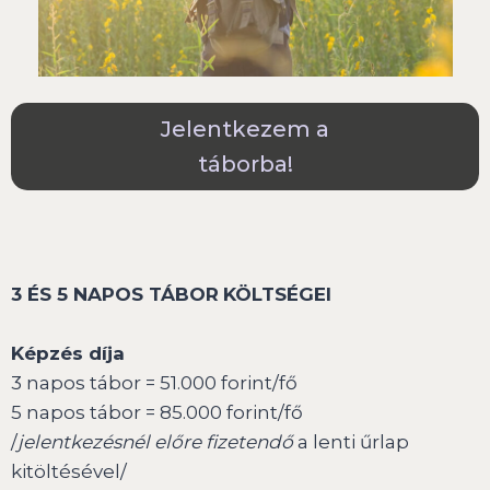
Jelentkezem a
táborba!
3 ÉS 5 NAPOS TÁBOR
KÖLTSÉGEI
Képzés díja
3 napos tábor = 51.000 forint/fő
5 napos tábor = 85.000 forint/fő
/
jelentkezésnél előre fizetendő
a lenti űrlap
kitöltésével/