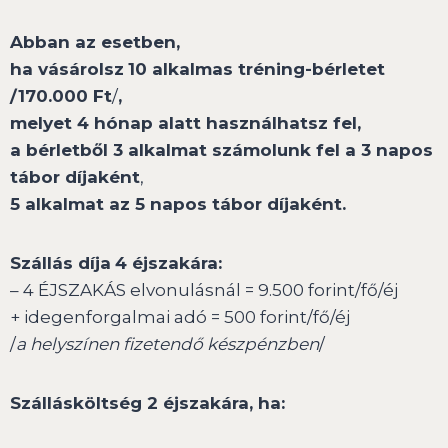
Abban az esetben,
ha
vásárolsz
10 alkalmas tréning-bérletet
/170.000 Ft
/
,
melyet 4 hónap alatt használhatsz fel,
a bérletből 3 alkalmat számolunk fel a 3 napos
tábor díjaként
,
5 alkalmat az 5 napos tábor díjaként.
Szállás díja
4 éjszakára:
– 4 ÉJSZAKÁS elvonulásnál = 9.500 forint/fő/éj
+ idegenforgalmai adó = 500 forint/fő/éj
/
a helyszínen fizetendő készpénzben
/
Szállásköltség 2 éjszakára, ha: