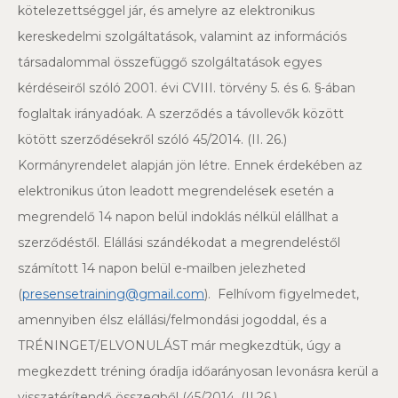
kötelezettséggel jár, és amelyre az elektronikus
kereskedelmi szolgáltatások, valamint az információs
társadalommal összefüggő szolgáltatások egyes
kérdéseiről szóló 2001. évi CVIII. törvény 5. és 6. §-ában
foglaltak irányadóak. A szerződés a távollevők között
kötött szerződésekről szóló 45/2014. (II. 26.)
Kormányrendelet alapján jön létre. Ennek érdekében az
elektronikus úton leadott megrendelések esetén a
megrendelő 14 napon belül indoklás nélkül elállhat a
szerződéstől. Elállási szándékodat a megrendeléstől
számított 14 napon belül e-mailben jelezheted
(
presensetraining@gmail.com
). Felhívom figyelmedet,
amennyiben élsz elállási/felmondási jogoddal, és a
TRÉNINGET/ELVONULÁST már megkezdtük, úgy a
megkezdett tréning óradíja időarányosan levonásra kerül a
visszatérítendő összegből (45/2014. (II.26.)